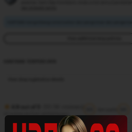
pesanan, kami siap membantu Anda untuk semua pembelia
see program terms
HARTA88 mengimbangi emisi karbon dari pengiriman dan pengemas
View additional shop policies
HARTA88 TERPERCAYA
View shop registration details
(10.5K reviews)
4.9 out of 5
5/5
5/5
Item quality
All reviews are from verified buyers
Buyer highlights, summarized by HARTA88