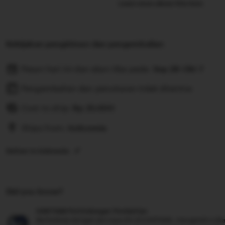
Learn more about this item
Kebijakan pengiriman dan pengembalian
Pesan hari ini dan akan tiba pada:
Sep 28-Okt 7
Pengembalian dan penukaran tidak diterima
Cost to ship:
Rp
25.000
Ships from:
Indonesia
Deliver to Indonesia
Did you know?
HARTA88 Perlindungan Pembelian
Berbelanja dengan percaya diri di HARTA88, mengetahui jika