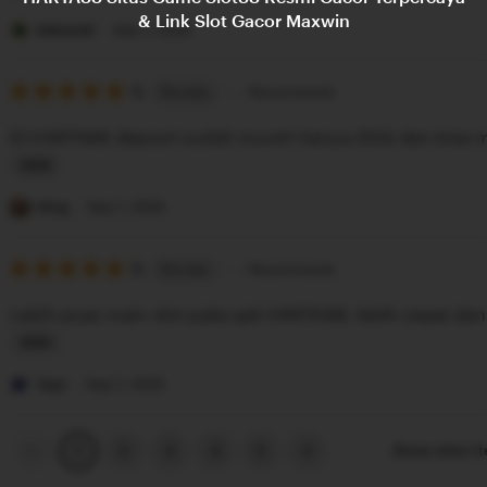
r
L
& Link Slot Gacor Maxwin
e
i
Sakazuki
Sep 7, 2025
v
s
i
5
t
5
Recommends
This item
out
e
i
of
Di HARTA88 deposit sudah murah hanya 20rb dan bisa ma
5
w
n
stars
b
g
L
y
r
i
Ging
Sep 7, 2025
M
e
s
G
v
5
t
5
Recommends
This item
out
K
i
i
of
Lebih puas main slot pake apk HARTA88, lebih cepat dan
5
e
n
stars
w
g
L
b
r
i
Tayo
Sep 7, 2025
y
e
s
S
v
t
Previous
Next
2
3
4
5
Show other i
1
page
page
a
i
i