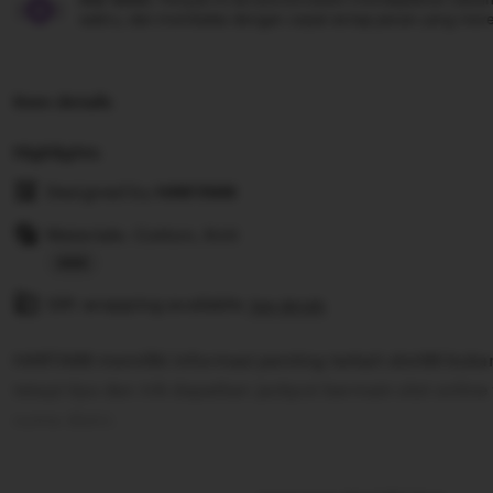
waktu, dan membalas dengan cepat setiap pesan yang mere
Item details
Highlights
Designed by
HARTA88
Materials: Cotton, Knit
Read
Gift wrapping available
the
See details
full
HARTA88 memiliki informasi penting terkait slot88 buka
description
tetapi tips dan trik dapatkan jackpot bermain slot onlin
cuma disini.