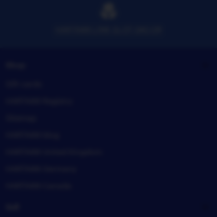
HARTA88 LINK SLOT GACOR
Shop
Gift cards
HARTA88 Registry
Sitemap
HARTA88 blog
HARTA88 United Kingdom
HARTA88 Germany
HARTA88 Canada
Sell