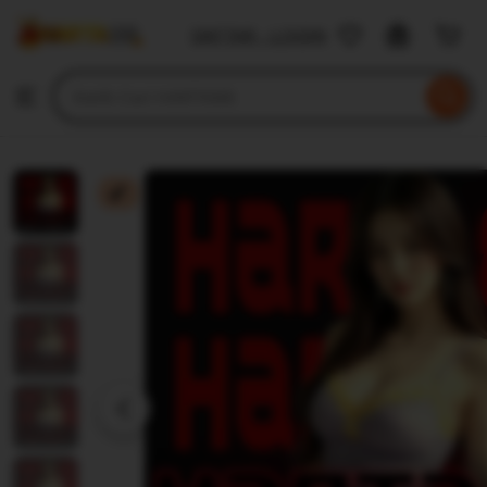
HARTA88
DAFTAR - LOGIN
Skip
to
Search
Browse
ontent
for
items
or
shops