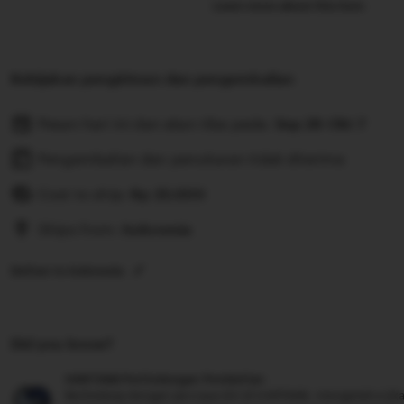
Learn more about this item
Kebijakan pengiriman dan pengembalian
Pesan hari ini dan akan tiba pada:
Sep 28-Okt 7
Pengembalian dan penukaran tidak diterima
Cost to ship:
Rp
25.000
Ships from:
Indonesia
Deliver to Indonesia
Did you know?
HARTA88 Perlindungan Pembelian
Berbelanja dengan percaya diri di HARTA88, mengetahui jika