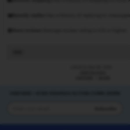
Smooth shipping
Has a history of shipping on time w
Speedy replies
Has a history of replying to messages
Rave reviews
Average review rating is 4.8 or higher.
Read
the
full
Listed on Sep 28, 2025
description
2266 favorites
HARTA88
Slot88
HARTA88 > KODE RAHASIA SLOT88 CUMA DISINI
Subscribe
Enter
your
email