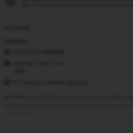
waktu, dan membalas dengan cepat setiap pesan yang mere
Item details
Highlights
Designed by
HARTA88
Materials: Cotton, Knit
Read
Gift wrapping available
the
See details
full
HARTA88 memiliki informasi penting terkait slot88 buka
description
tetapi tips dan trik dapatkan jackpot bermain slot onlin
cuma disini.