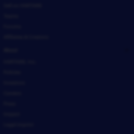
Sell on HARTA88
Teams
Forums
Affiliates & Creators
About
HARTA88, Inc.
Policies
Investors
Careers
Press
Impact
Legal imprint