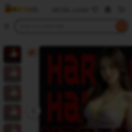
HARTA88
DAFTAR - LOGIN
Skip
to
Search
Browse
ontent
for
items
or
shops