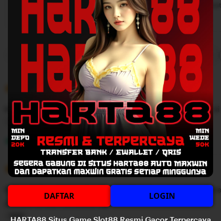
Great quality
Lovely
Fast shipping
Gift-worthy
Beaut
Cute
Filter
Quality (90)
Shipping & Packaging (60)
Appearance (50)
by
category
5
5
Recommends
This item
out
of
Baru pertama kali daftar , sudah dikasih maxwin besar d
5
stars
L
i
MGK
Sep 9, 2025
s
5
t
5
Recommends
This item
out
i
of
Bukan kaleng kaleng ini situs HARTA88, sudah deposit s
5
n
DAFTAR
LOGIN
stars
garansi untuk mencoba lagi!
g
HARTA88 Situs Game Slot88 Resmi Gacor Terpercaya