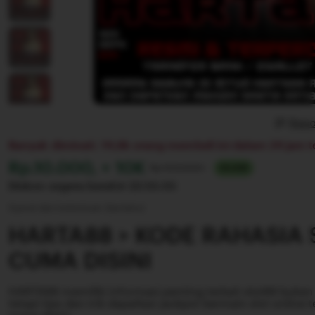
Repo
Banyak diminati. 14,6k orang membeli ini dalam 24 jam te
Harga:
Rp.10.000, + 10K
Normal:
Rp 100.000+
Slot88
Diskon segera berahir
22:55:55
Syarat dan ketentuan (berlaku)
HARTA88 > KODE RAHASIA 
CUMA DISINI
HARTA88 memiliki informasi penting terkait slot88 bukan
tetapi tips dan trik dapatkan jackpot bermain slot online 