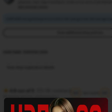
pesanan, kami siap membantu Anda untuk semua pembelia
see program terms
HARTA88 mengimbangi emisi karbon dari pengiriman dan pengemas
View additional shop policies
HARTA88 TERPERCAYA
View shop registration details
(10.5K reviews)
4.9 out of 5
5/5
5/5
Item quality
All reviews are from verified buyers
Buyer highlights, summarized by HARTA88