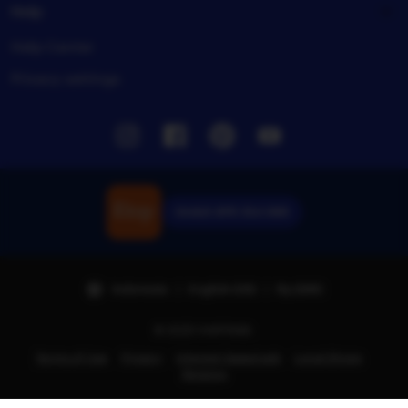
Help
Help Center
Privacy settings
Instagram
Facebook
Pinterest
Youtube
Unduh APK Slot 888
Indonesia | English (US) | Rp (IDR)
© 2025 HARTA88.
Terms of Use
Privacy
Interest-based ads
Local Shops
Regions