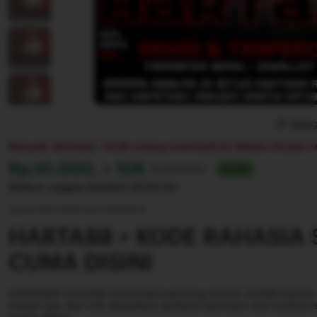
Repo
Banyak diminati. 14,6k orang membeli ini dalam 24 jam te
Harga:
Rp.10.000, + 10K
Normal:
Rp 100.000+
Slot88
Diskon segera berahir
22:55:55
Syarat dan ketentuan (berlaku)
HARTA88 > KODE RAHASIA 
CUMA DISINI
HARTA88 memiliki informasi penting terkait slot88 bukan
tetapi tips dan trik dapatkan jackpot bermain slot online 