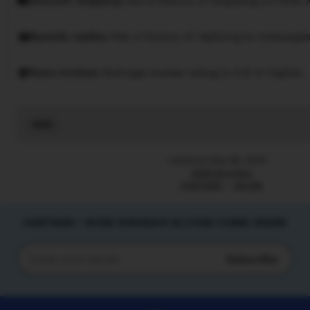
Smooth shipping
Has a history of shipping on time w
Speedy replies
Has a history of replying to messages
Rave reviews
Average review rating is 4.8 or higher.
Read
the
full
Listed on Sep 28, 2025
description
2266 favorites
HARTA88
Slot88
HARTA88 > KODE RAHASIA SLOT88 CUMA DISINI
Subscribe
Enter
your
email