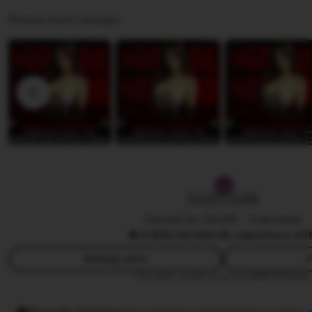
k
e
n
Photos from reviews
a
w
g
z
b
r
u
y
e
k
G
v
i
i
i
n
e
g
w
b
y
HARTA88
T
a
Owned by Slot88
|
Indonesia
4.9
(10,5K)
368.9k sales
Since 20
y
o
Message seller
F
This seller usually responds
within 24 hours.