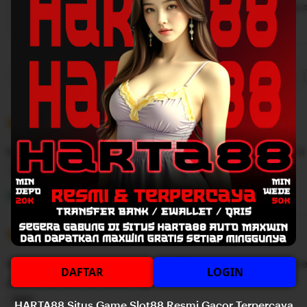
Great quality
Lovely
Fast shipping
Gift-worthy
Beaut
Cute
Filter
Quality (90)
Shipping & Packaging (60)
Appearance (50)
by
category
5
5
Recommends
This item
out
of
Baru pertama kali daftar , sudah dikasih maxwin besar d
5
stars
L
i
MGK
Sep 9, 2025
s
5
t
5
Recommends
This item
out
i
of
Bukan kaleng kaleng ini situs HARTA88, sudah deposit s
5
n
DAFTAR
LOGIN
stars
garansi untuk mencoba lagi!
g
HARTA88 Situs Game Slot88 Resmi Gacor Terpercaya