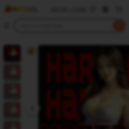
HARTA88
DAFTAR - LOGIN
Skip
to
Search
Browse
ontent
for
items
or
shops