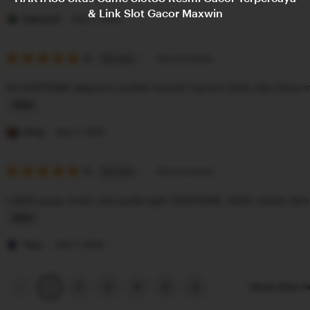
r
L
& Link Slot Gacor Maxwin
e
i
Sakazuki
Sep 7, 2025
v
s
i
5
t
5
Recommends
This item
out
e
i
of
Di HARTA88 deposit sudah murah hanya 20rb dan bisa ma
5
w
n
stars
b
g
L
y
r
i
Ging
Sep 7, 2025
M
e
s
G
v
5
t
5
Recommends
This item
out
K
i
i
of
Lebih puas main slot pake apk HARTA88, lebih cepat dan
5
e
n
stars
w
g
L
b
r
i
Tayo
Sep 7, 2025
y
e
s
S
v
t
Previous
Next
2
3
4
5
Show other i
1
page
page
a
i
i