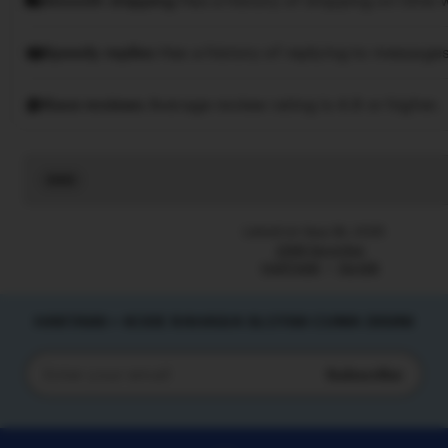
Smooth shipping
Has a history of shipping on time w
Speedy replies
Has a history of replying to messages
Rave reviews
Average review rating is 4.8 or higher.
Read
the
full
Listed on Sep 28, 2025
description
2266 favorites
HARTA88
Slot88
HARTA88 > KODE RAHASIA SLOT88 CUMA DISINI
Subscribe
Enter
your
email