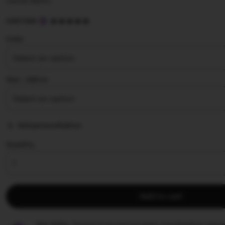
cuma disini.
5
HARTA88
out
of
Color
5
stars
Size ∣ Add on
Add personalization
Quantity
Add to cart
Star Seller.
Penjual ini secara konsisten mendapatkan ulasan