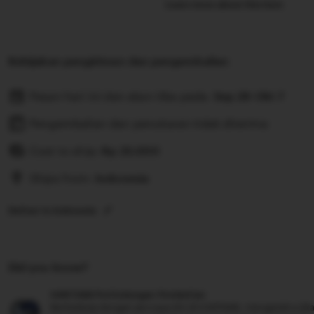
Learn more about this item
Kebijakan pengiriman dan pengembalian
Pesan hari ini dan akan tiba pada:
Sep 28-Okt 7
Pengembalian dan penukaran tidak diterima
Cost to ship:
Rp
25.000
Ships from:
Indonesia
Deliver to Indonesia
Did you know?
HARTA88 Perlindungan Pembelian
Berbelanja dengan percaya diri di HARTA88, mengetahui jika