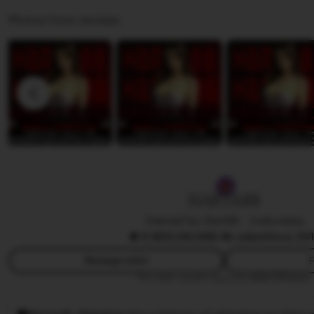
k
e
n
Photos from reviews
a
w
g
z
b
r
u
y
e
k
G
v
i
i
i
n
e
g
w
b
y
HARTA88
T
a
Owned by Slot88
|
Indonesia
4.9
(10,5K)
368.9k sales
Since 20
y
o
Message seller
F
This seller usually responds
within 24 hours.